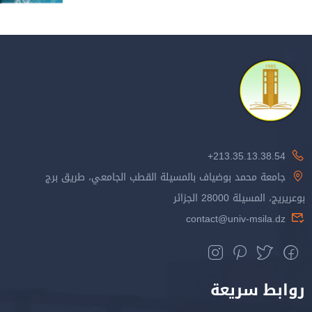
213.35.13.38.54+
جامعة محمد بوضياف بالمسيلة القطب الجامعي، طريق برج
بوعريريج، المسيلة 28000 الجزائر
contact@univ-msila.dz
روابط سريعة