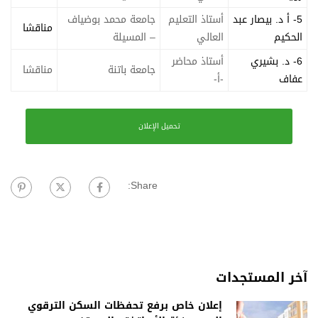
5- أ د. بيصار عبد
أستاذ التعليم
جامعة محمد بوضياف
مناقشا
الحكيم
العالي
– المسيلة
6- د. بشيري
أستاذ محاضر
جامعة باتنة
مناقشا
عفاف
-أ-
تحميل الإعلان
Share:
آخر المستجدات
إعلان خاص برفع تحفظات السكن الترقوي