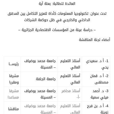
العائدة للطالبة: بعلة آية
تحت عنوان: تكنولوجيا المعلومات كأداة لتعزيز التكامل بين المدقق
الداخلي والخارجي في ظل حوكمة الشركات
– دراسة عينة من المؤسسات الاقتصادية الجزائرية –
أعضاء لجنة المناقشة
1- أ د. سعيدي
أستاذ التعليم
جامعة محمد بوضياف
رئيســــا
يحي
العالي
– المسيلة
2- أ د. قمان
أستاذ التعليم
مشرفا
جامعة الجلفة
مصطفى
العالي
ومقررا
3- د. أحمد
أستاذ محاضر
جامعة محمد بوضياف
مشرفا
ميلي سمية
-أ-
– المسيلة
مساعدا
4- أ د. بن فرج
أستاذ التعليم
جامعة محمد بوضياف
مناقشا
زوينة
العالي
– المسيلة