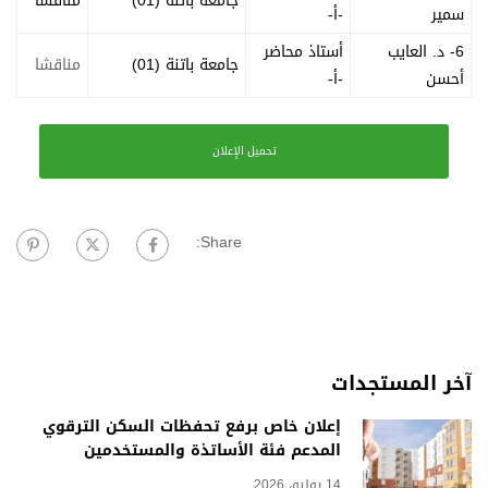
جامعة باتنة (01)
مناقشا
سمير
-أ-
6- د. العايب
أستاذ محاضر
جامعة باتنة (01)
مناقشا
أحسن
-أ-
تحميل الإعلان
Share:
آخر المستجدات
إعلان خاص برفع تحفظات السكن الترقوي
المدعم فئة الأساتذة والمستخدمين
14 يوليو، 2026