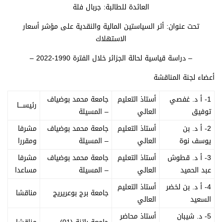
العائدة للطالبة: جربال فلة
تحت عنوان: أثر السياستين المالية والنقدية على مؤشر أسعار
الاستهلاك
– دراسة قياسية لحالة الجزائر خلال الفترة 1990-2022 –
أعضاء لجنة المناقشة
1- أ د. غفصي
أستاذ التعليم
جامعة محمد بوضياف
رئيســــا
توفيق
العالي
– المسيلة
2- أ د. بن
أستاذ التعليم
جامعة محمد بوضياف
مشرفا
يوسف نوة
العالي
– المسيلة
ومقررا
3- أ د. قطوش
أستاذ التعليم
جامعة محمد بوضياف
مشرفا
عبد الحميد
العالي
– المسيلة
مساعدا
4- أ د. بن لخضر
أستاذ التعليم
جامعة برج بوعريريج
مناقشا
السعيد
العالي
5- د. شيبان
أستاذ محاضر