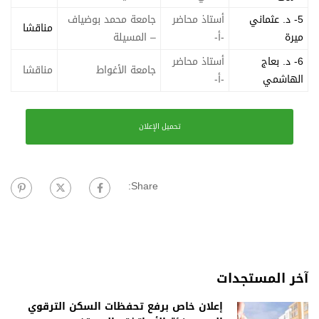
5- د. عثماني
أستاذ محاضر
جامعة محمد بوضياف
مناقشا
ميرة
-أ-
– المسيلة
6- د. بعاج
أستاذ محاضر
جامعة الأغواط
مناقشا
الهاشمي
-أ-
تحميل الإعلان
Share:
آخر المستجدات
إعلان خاص برفع تحفظات السكن الترقوي