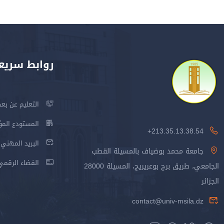
روابط سريع
التعليم عن بعد
المستودع المؤسس
213.35.13.38.54+
البريد المهني
جامعة محمد بوضياف بالمسيلة القطب
الفضاء الرقمي
الجامعي، طريق برج بوعريريج، المسيلة 28000
الجزائر
contact@univ-msila.dz