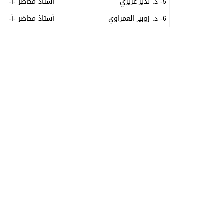
5- د. نذير عزيزي
أستاذ محاضر -أ-
6- د. زوبير العمراوي
أستاذ محاضر -أ-