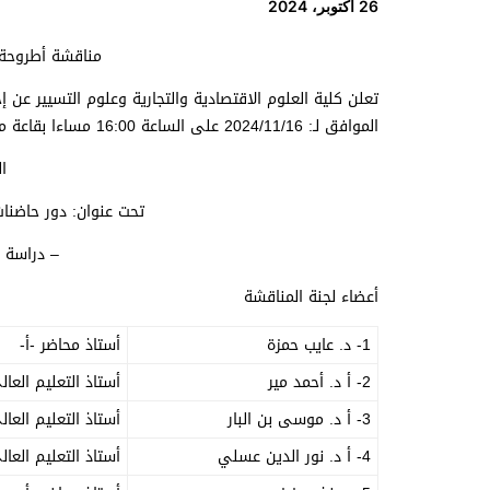
26 أكتوبر، 2024
مناقشة أطروحة د
تعلن كلية العلوم الاقتصادية والتجارية وعلوم التسيير عن إ
الموافق لـ: 2024/11/16 على الساعة 16:00 مساءا بقاعة مناقشات الدكتوراه بالجناح B.
ا
تحت عنوان: دور حاضنا
– دراسة ع
أعضاء لجنة المناقشة
1- د. عايب حمزة
أستاذ محاضر -أ-
2- أ د. أحمد مير
أستاذ التعليم العال
3- أ د. موسى بن البار
أستاذ التعليم العال
4- أ د. نور الدين عسلي
أستاذ التعليم العال