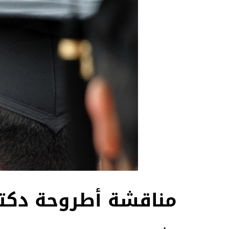
مناقشة أطروحة دكتو