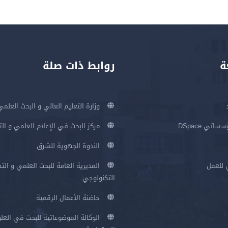
ة
روابط ذات صلة
وزارة التعليم العالي و البحث العلمي
اتي DSpace
مركز البحث في الإعلام العلمي و ال
الندوة الجهوية للشرق
 للعمل
المديرية العامة للبحث العلمي و الت
التكنولوجي
حاضنة الأعمال الرقمية
الوكالة الموضوعاتية للبحث في العلو