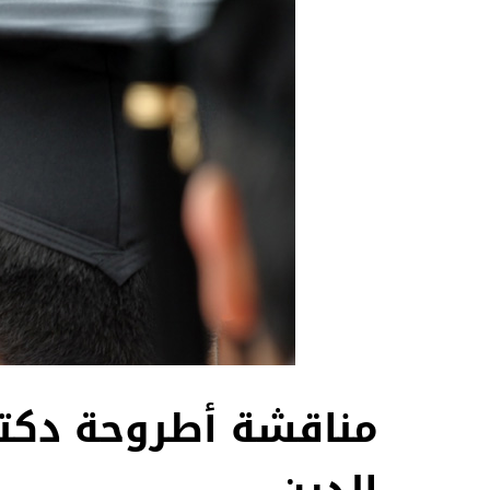
مناقشة أطروحة دكت