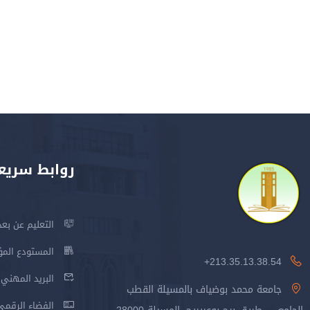
روابط سريع
التعليم عن بعد
المستودع المؤسس
213.35.13.38.54+
البريد المهني
جامعة محمد بوضياف بالمسيلة القطب
الفضاء الرقمي