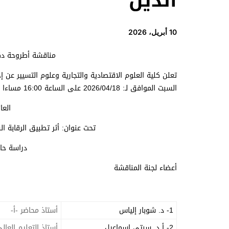
الدين
10 أبريل، 2026
مناقشة أطروحة دكت
تعلن كلية العلوم الاقتصادية والتجارية وعلوم التسيير عن إ
السبت الموافق لـ: 2026/04/18 على الساعة 16:00 مساءا بقاعة مناقشات الدكتوراه بالجناح B.
العا
تحت عنوان: أثر تطبيق الرقابة ا
دراسة حا
أعضاء لجنة المناقشة
1- د. شوبار إلياس
أستاذ محاضر -أ-
2- أ د. سبتي إسماعيل
أستاذ التعليم العال