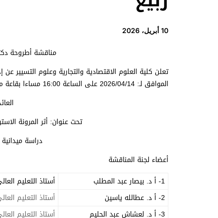
ربيع
10 أبريل، 2026
مناقشة أطروحة دكتو
تعلن كلية العلوم الاقتصادية والتجارية وعلوم التسيير عن إ
الموافق لـ: 2026/04/14 على الساعة 16:00 مساءا بقاعة مناقشات الدكتوراه بالجناح B.
العائ
تحت عنوان: أثر المرونة الاس
دراسة ميدانية 
أعضاء لجنة المناقشة
1- أ د. بيصار عبد المطلب
أستاذ التعليم العال
2- أ د. عطالله ياسين
أستاذ التعليم العال
3- أ د. لعشاش عبد الحليم
أستاذ التعليم العال