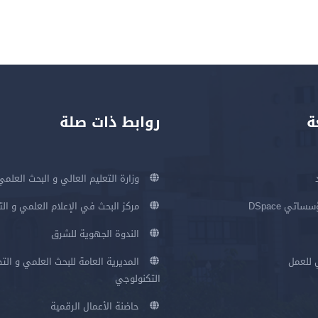
ة
روابط ذات صلة
وزارة التعليم العالي و البحث العلمي
اتي DSpace
مركز البحث في الإعلام العلمي و ال
الندوة الجهوية للشرق
 للعمل
المديرية العامة للبحث العلمي و الت
التكنولوجي
حاضنة الأعمال الرقمية