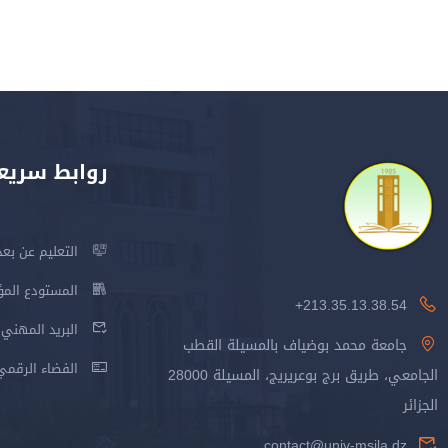
روابط سريع
التعليم عن بعد
المستودع المؤسس
213.35.13.38.54+
البريد المهني
جامعة محمد بوضياف بالمسيلة القطب
الفضاء الرقمي
الجامعي، طريق برج بوعريريج، المسيلة 28000
الجزائر
contact@univ-msila.dz