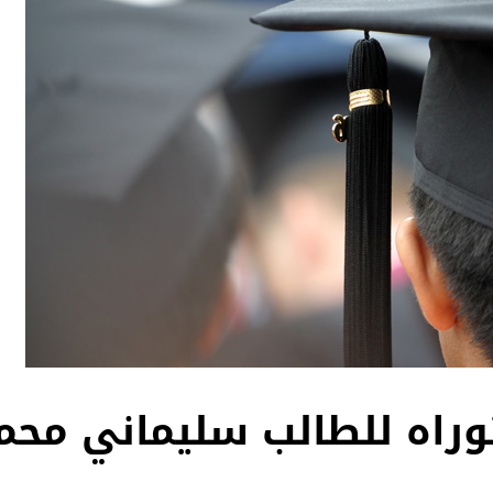
راه للطالب سليماني محم