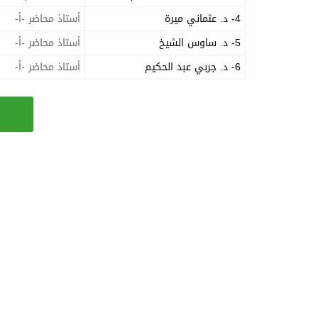
4- د. عثماني ميرة
أستاذ محاضر -أ-
5- د. ساوس الشيخ
أستاذ محاضر -أ-
6- د. جربي عبد الحكيم
أستاذ محاضر -أ-