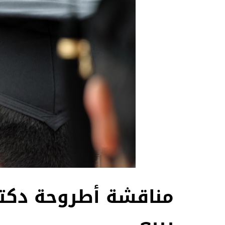
مناقشة أطروحة دكتو