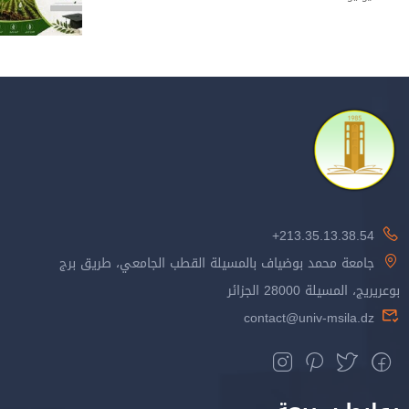
213.35.13.38.54+
جامعة محمد بوضياف بالمسيلة القطب الجامعي، طريق برج
بوعريريج، المسيلة 28000 الجزائر
contact@univ-msila.dz