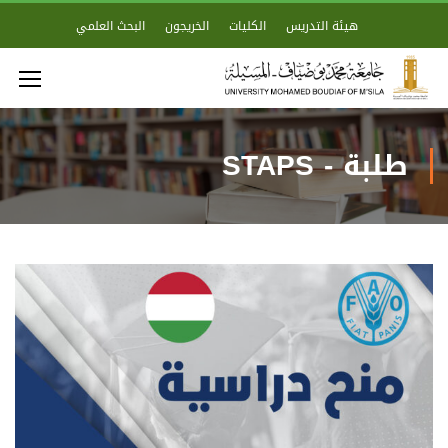
هيئة التدريس
الكليات
الخريجون
البحث العلمي
طلبة - STAPS