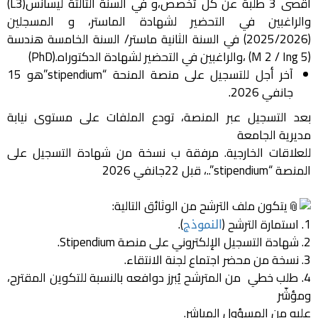
اقصى 3 طلبة عن كل تخصص،و في السنة الثالثة ليسانس(L3)
والراغبين في التحضير لشهادة الماستر، و المسجلين
(2025/2026) في السنة الثانية ماستر/ السنة الخامسة هندسة
(M 2 / Ing 5) ،والراغبين في التحضير لشهادة الدكتوراه.(PhD)
آخر أجل للتسجيل على منصة المنحة “stipendium”هو 15
جانفي 2026.
بعد التسجيل عبر المنصة، تودع الملفات على مستوى نيابة
مديرية الجامعة
للعلاقات الخارجية. مرفقة ب نسخة من شهادة التسجيل على
المنصة “stipendium”..، قبل 22جانفي 2026
يتكون ملف الترشح من الوثائق التالية:
1. استمارة الترشح (
النموذج
).
2. شهادة التسجيل الإلكتروني على منصة Stipendium.
3. نسخة من محضر اجتماع لجنة الانتقاء.
4. طلب خطي من المترشح يُبرز دوافعه بالنسبة للتكوين المقترح،
ومؤشّر
عليه من المسؤول المباشر.