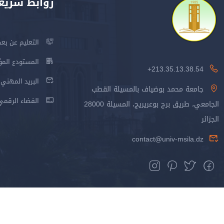
روابط سريع
التعليم عن بعد
المستودع المؤسس
213.35.13.38.54+
البريد المهني
جامعة محمد بوضياف بالمسيلة القطب
الفضاء الرقمي
الجامعي، طريق برج بوعريريج، المسيلة 28000
الجزائر
contact@univ-msila.dz