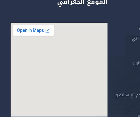
الموقع الجغرافي
تقني
طوير
م الإنسانية و
ي