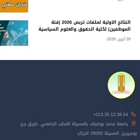
النتائج الأولية لملفات تربص 2026 (فئة
الموظفين) لكلية الحقوق والعلوم السياسية
28 أبريل، 2026
213.35.13.38.54+
جامعة محمد بوضياف بالمسيلة القطب الجامعي، طريق برج
بوعريريج، المسيلة 28000 الجزائر