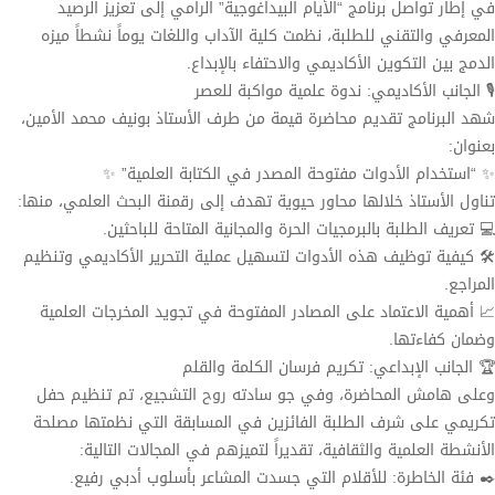
​في إطار تواصل برنامج “الأيام البيداغوجية” الرامي إلى تعزيز الرصيد
المعرفي والتقني للطلبة، نظمت كلية الآداب واللغات يوماً نشطاً ميزه
الدمج بين التكوين الأكاديمي والاحتفاء بالإبداع.
​🎙️ الجانب الأكاديمي: ندوة علمية مواكبة للعصر
​شهد البرنامج تقديم محاضرة قيمة من طرف الأستاذ بونيف محمد الأمين،
بعنوان:
✨ “استخدام الأدوات مفتوحة المصدر في الكتابة العلمية” ✨
​تناول الأستاذ خلالها محاور حيوية تهدف إلى رقمنة البحث العلمي، منها:
​💻 تعريف الطلبة بالبرمجيات الحرة والمجانية المتاحة للباحثين.
​🛠️ كيفية توظيف هذه الأدوات لتسهيل عملية التحرير الأكاديمي وتنظيم
المراجع.
​📈 أهمية الاعتماد على المصادر المفتوحة في تجويد المخرجات العلمية
وضمان كفاءتها.
​🏆 الجانب الإبداعي: تكريم فرسان الكلمة والقلم
​وعلى هامش المحاضرة، وفي جو سادته روح التشجيع، تم تنظيم حفل
تكريمي على شرف الطلبة الفائزين في المسابقة التي نظمتها مصلحة
الأنشطة العلمية والثقافية، تقديراً لتميزهم في المجالات التالية:
​✒️ فئة الخاطرة: للأقلام التي جسدت المشاعر بأسلوب أدبي رفيع.