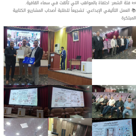
​📜 فئة الشعر: احتفاءً بالمواهب التي تألقت في سماء القافية.
​📚 العمل التأليفي الإبداعي: تشجيعاً للطلبة أصحاب المشاريع الكتابية
المبتكرة