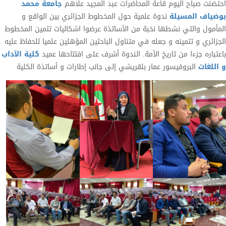
احتضنت صباح اليوم قاعة المحاضرات عبد المجيد علاهم
جامعة محمد
بوضياف المسيلة
ندوة علمية حول المخطوط الجزائري بين الواقع و
المأمول والتي نشطها نخبة من الأساتذة عرضوا اشكاليات تثمين المخطوط
الجزائري و تثمينه و جعله في متناول الباحثين المؤهلين علميا للحفاظ عليه
باعتباره جزءا من تاريخ الأمة. الندوة أشرف على افتتاحها عميد
كلية الآداب
و اللغات
البروفيسور عمار بلقريشي إلى جانب إطارات و أساتذة الكلية