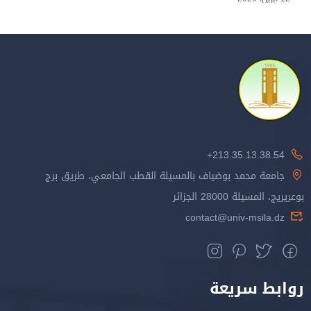
213.35.13.38.54+
جامعة محمد بوضياف بالمسيلة القطب الجامعي، طريق برج
بوعريريج، المسيلة 28000 الجزائر
contact@univ-msila.dz
روابط سريعة