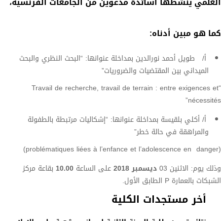
العلمي
ينشطها أساتذة مدعوين من الجامعات الفرنسية،
كما هو مبين أدناه:
أ/ طويل أحمد نورالدين بمداخلة عنوانها: “البحث النظري والبحث
الميداني بين المقتضيات والضروريات”
“Travail de recherche, travail de terrain : entre exigences et
nécessités”
أ/ أكلي بلقيسة بمداخلة عنوانها: “إشكاليات مرتبطة بالطفولة
والمراهقة في حالة خطر”
(problématiques liées à l’enfance et l’adolescence en danger)
وذلك يوم: الاثنين 03
ديسمبر 2018
على الساعة
10.00
بقاعة مركز
الشبكات بالعمارة P الطابق الأول.
أخر مستجدات الكلية