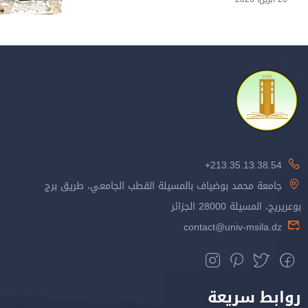
213.35.13.38.54+
جامعة محمد بوضياف بالمسيلة القطب الجامعي، طريق برج
بوعريريج، المسيلة 28000 الجزائر
contact@univ-msila.dz
روابط سريعة