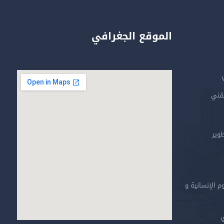
الموقع الجغرافي
تقني
طوير
م الإنسانية و
ي