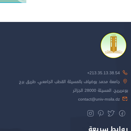
213.35.13.38.54+
جامعة محمد بوضياف بالمسيلة القطب الجامعي، طريق برج
بوعريريج، المسيلة 28000 الجزائر
contact@univ-msila.dz
روابط سريعة