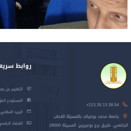
روابط سريع
التعليم عن بعد
المستودع المؤسس
213.35.13.38.54+
البريد المهني
جامعة محمد بوضياف بالمسيلة القطب
الفضاء الرقمي
الجامعي، طريق برج بوعريريج، المسيلة 28000