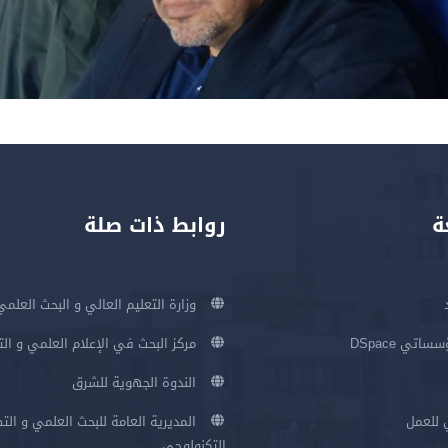
ة
روابط ذات صلة
وزارة التعليم العالي و البحث العلمي
اتي DSpace
مركز البحث في الإعلام العلمي و ال
الندوة الجهوية للشرق
 للعمل
المديرية العامة للبحث العلمي و الت
التكنولوجي