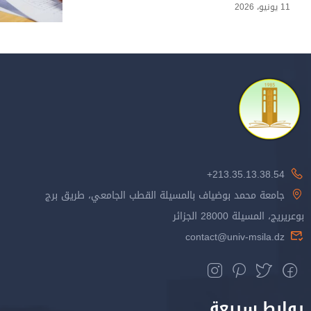
11 يونيو، 2026
213.35.13.38.54+
جامعة محمد بوضياف بالمسيلة القطب الجامعي، طريق برج
بوعريريج، المسيلة 28000 الجزائر
contact@univ-msila.dz
روابط سريعة