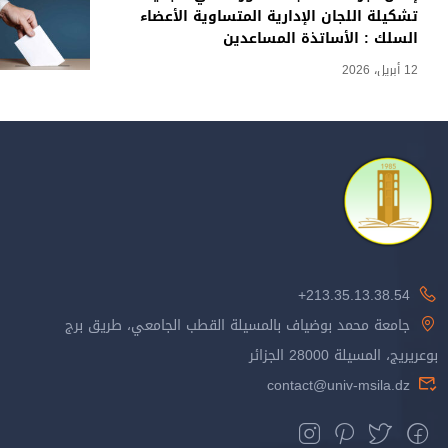
تشكيلة اللجان الإدارية المتساوية الأعضاء
السلك : الأساتذة المساعدين
12 أبريل، 2026
213.35.13.38.54+
جامعة محمد بوضياف بالمسيلة القطب الجامعي، طريق برج
بوعريريج، المسيلة 28000 الجزائر
contact@univ-msila.dz