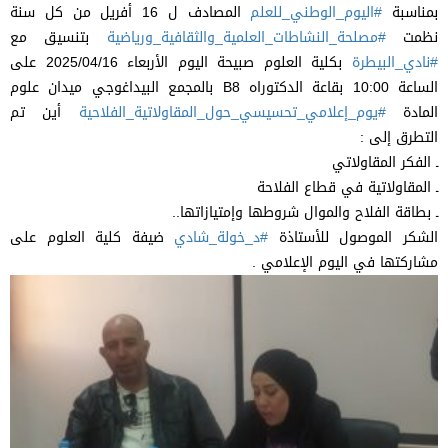
بمناسبة
#اليوم_الوطني_للعلم
المصادف ل 16 أفريل من كل سنة
نظمت
#مصلحة_النشاطات_العلمية_والثقافية_ورياضية
بتنسيق مع
#نادي_البيطرة
بكلية العلوم صبيحة اليوم الأربعاء 2025/04/16 على
الساعة 10:00 بقاعة الدكتوراه B8 بالمجمع البيداغوجي ميدان علوم
المادة
#يوم_إعلامي_تحسيسي_حول_المقاولاتية_الفلاحية
أين تم
التطرق إلى :
ـ الفكر المقاولاتي
ـ المقاولاتية في قطاع الفلاحة
ـ بطاقة الفلاح والموال شروطها وإمتيازاتها..
الشكر الموصول للأستاذة
#د_خولة_شادي
ضيفة كلية العلوم على
مشاركتها في اليوم الإعلامي .