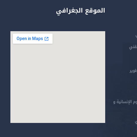
الموقع الجغرافي
تقني
طوير
م الإنسانية و
ي