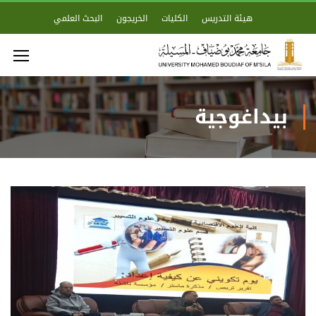
هيئة التدريس
الكليات
الخريجون
البحث العلمي
بيداغوجية