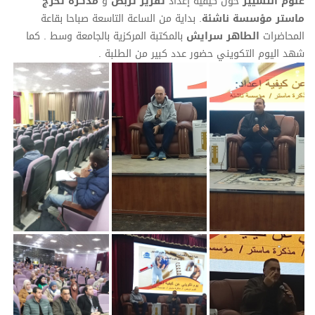
علوم التسيير
حول كيفية إعداد
تقرير تربص
و
مذكرة تخرج
ماستر مؤسسة ناشئة
. بداية من الساعة التاسعة صباحا بقاعة
المحاضرات
الطاهر سرايش
بالمكتبة المركزية بالجامعة وسط . كما
شهد اليوم التكويني حضور عدد كبير من الطلبة .