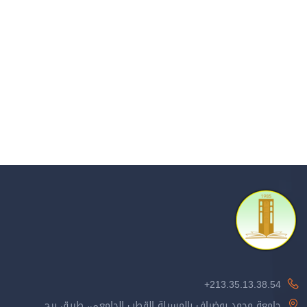
213.35.13.38.54+
جامعة محمد بوضياف بالمسيلة القطب الجامعي، طريق برج