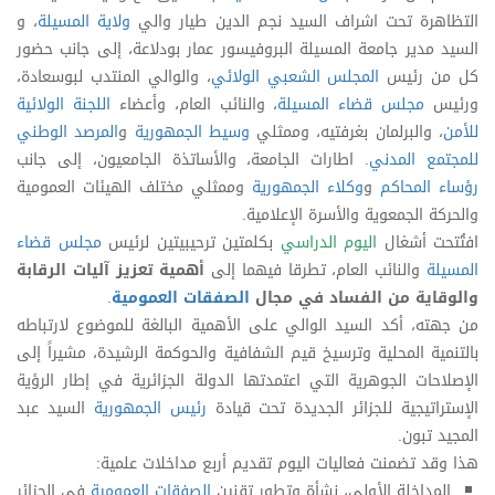
التظاهرة تحت اشراف السيد نجم الدين طيار والي
ولاية المسيلة
، و
السيد مدير جامعة المسيلة البروفيسور عمار بودلاعة، إلى جانب حضور
كل من رئيس
المجلس الشعبي الولائي
، والوالي المنتدب لبوسعادة،
ورئيس
مجلس قضاء المسيلة
، والنائب العام، وأعضاء
اللجنة الولائية
للأمن
، والبرلمان بغرفتيه، وممثلي
وسيط الجمهورية
و
المرصد الوطني
للمجتمع المدني
. اطارات الجامعة، والأساتذة الجامعيون، إلى جانب
رؤساء المحاكم
و
وكلاء الجمهورية
وممثلي مختلف الهيئات العمومية
والحركة الجمعوية والأسرة الإعلامية.
افتُتحت أشغال
اليوم الدراسي
بكلمتين ترحيبيتين لرئيس
مجلس قضاء
المسيلة
والنائب العام، تطرقا فيهما إلى
أهمية تعزيز آليات الرقابة
والوقاية من الفساد في مجال
الصفقات العمومية
.
من جهته، أكد السيد الوالي على الأهمية البالغة للموضوع لارتباطه
بالتنمية المحلية وترسيخ قيم الشفافية والحوكمة الرشيدة، مشيراً إلى
الإصلاحات الجوهرية التي اعتمدتها الدولة الجزائرية في إطار الرؤية
الإستراتيجية للجزائر الجديدة تحت قيادة
رئيس الجمهورية
السيد عبد
المجيد تبون.
هذا وقد تضمنت فعاليات اليوم تقديم أربع مداخلات علمية:
المداخلة الأولى، نشأة وتطور تقنين
الصفقات العمومية
في الجزائر