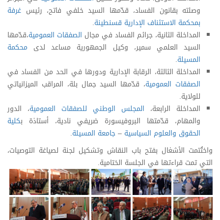
وصلته بقانون الفساد، قدّمها السيد خلفي فاتح، رئيس
غرفة
بمحكمة الاستئناف الإدارية قسنطينة
.
المداخلة الثانية، جرائم الفساد في مجال
الصفقات العمومية
،قدّمها
السيد العلمي سمير، وكيل الجمهورية مساعد لدى
محكمة
المسيلة
.
المداخلة الثالثة، الرقابة الإدارية ودورها في الحد من الفساد في
الصفقات العمومية
، قدّمها السيد جمال بلة، المراقب الميزانياتي
للولاية.
المداخلة الرابعة،
المجلس الوطني للصفقات العمومية
، الدور
والمهام، قدّمتها البروفيسورة ضريفي نادية، أستاذة ب
كلية
الحقوق والعلوم السياسية
–
جامعة المسيلة
.
واختُتمت الأشغال بفتح باب النقاش وتشكيل لجنة لصياغة التوصيات،
التي تمت قراءتها في الجلسة الختامية.