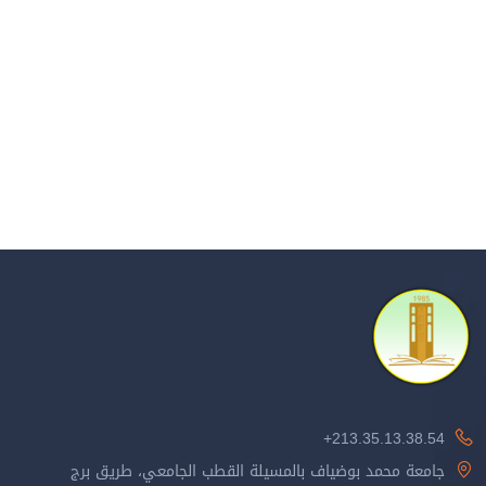
213.35.13.38.54+
جامعة محمد بوضياف بالمسيلة القطب الجامعي، طريق برج