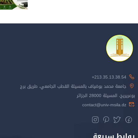
213.35.13.38.54+
جامعة محمد بوضياف بالمسيلة القطب الجامعي، طريق برج
بوعريريج، المسيلة 28000 الجزائر
contact@univ-msila.dz
روابط سريعة