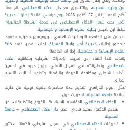
بودلاعة، وفي إطار التعاون بين
جامعة محمد بوضياف المسيلة
و
مديرية
أمن ولاية المسيلة
، وبالتنسيق مع
دار الذكاء الاصطناعي
بالجامعة،
نُظّم اليوم الإثنين 27 أكتوبر 2025
يوم دراسي لفائدة إطارات مديرية
الأمن
تحت شعار “
الذكاء الاصطناعي في خدمة الشرطة الجزائرية
“
،
بقاعة ابن باديس ب
كلية العلوم الإنسانية والاجتماعية
.
ناب عن مدير الجامعة نائبه للبحث العلمي البروفيسور حصباية محمود،
وبحضور إطارات
مديرية أمن ولاية المسيلة
، نواب المدير، عميد
كلية
العلوم الإنسانية والاجتماعية
، إطارات الجامعة.
يهدف هذا اللقاء إلى تعريف الإطارات الشرطية بمفاهيم
الذكاء
الاصطناعي
وتطبيقاته في المجال الأمني، وإبراز دوره في تحسين
الأداء الشرطي ومكافحة الجريمة والرقمنة وتطوير أساليب التسيير
الإداري.
تخلّل اليوم الدراسي تقديم عدة محاضرات علمية نوعية من طرف
أساتذة
جامعة المسيلة
، تمحورت حول:
الذكاء الاصطناعي
، المفاهيم الأساسية، الفروع والتطبيقات، من
تقديم الدكتور سعيد قادري، مدير
دار الذكاء الاصطناعي
–
جامعة
المسيلة
.
تطبيقات
الذكاء الاصطناعي
في المجال الشرطي، قدّمها الدكتور