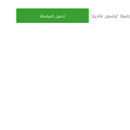
راسية “نيلسون مانديلا”
تحميل المراسلة