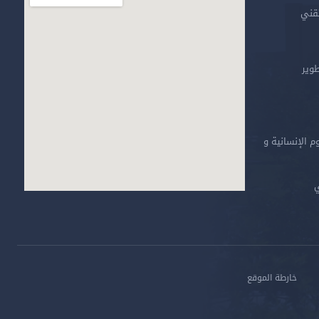
تقني
طوير
م الإنسانية و
ي
خارطة الموقع