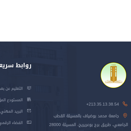
روابط سريع
التعليم عن بعد
المستودع المؤسس
213.35.13.38.54+
البريد المهني
جامعة محمد بوضياف بالمسيلة القطب
الفضاء الرقمي
الجامعي، طريق برج بوعريريج، المسيلة 28000