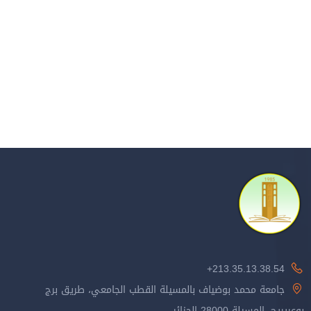
213.35.13.38.54+
جامعة محمد بوضياف بالمسيلة القطب الجامعي، طريق برج
بوعريريج، المسيلة 28000 الجزائر