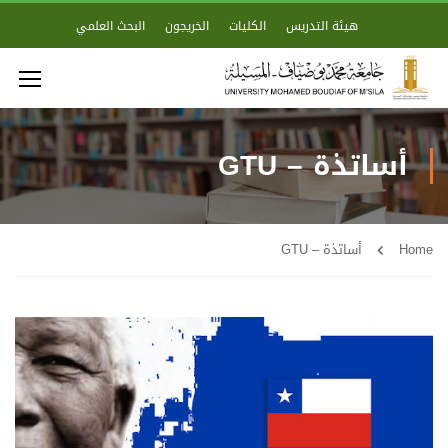
هيئة التدريس
الكليات
الخريجون
البحث العلمي
أساتذة – GTU
Home
أساتذة – GTU