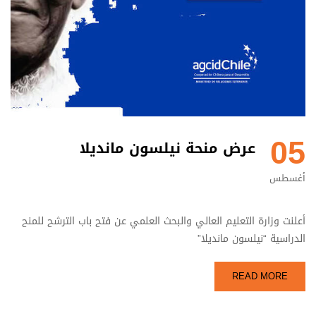
05
عرض منحة نيلسون مانديلا
أغسطس
أعلنت وزارة التعليم العالي والبحث العلمي عن فتح باب الترشح للمنح
الدراسية “نيلسون مانديلا”
READ MORE