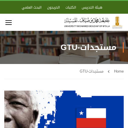
هيئة التدريس
الكليات
الخريجون
البحث العلمي
مستجدات-GTU
Home
مستجدات-GTU