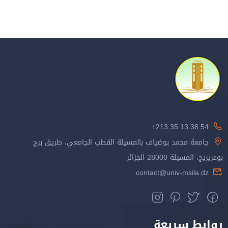
213.35.13.38.54+
جامعة محمد بوضياف بالمسيلة القطب الجامعي، طريق برج
بوعريريج، المسيلة 28000 الجزائر
contact@univ-msila.dz
روابط سريعة