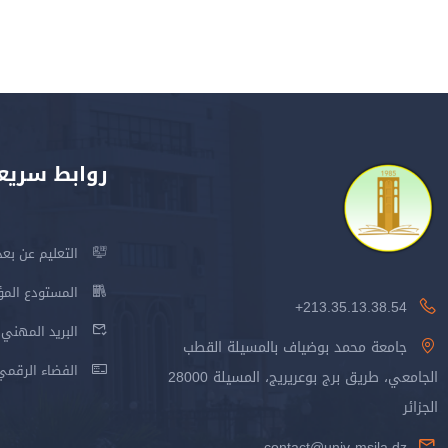
روابط سريع
التعليم عن بعد
المستودع المؤسس
213.35.13.38.54+
البريد المهني
جامعة محمد بوضياف بالمسيلة القطب
الفضاء الرقمي
الجامعي، طريق برج بوعريريج، المسيلة 28000
الجزائر
contact@univ-msila.dz