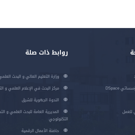
ة
روابط ذات صلة
وزارة التعليم العالي و البحث العلمي
اتي DSpace
مركز البحث في الإعلام العلمي و ال
الندوة الجهوية للشرق
 للعمل
المديرية العامة للبحث العلمي و الت
التكنولوجي
حاضنة الأعمال الرقمية