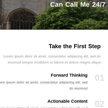
Can Call Me 24/7
Take the First Step
Lorem ipsum dolor sit amet, consectetur adipiscing elit, sed do
eiusmod tempor incididunt ut labore et dolore magna aliqua.
01
Forward Thinking
em ipsum dolor sit amet, consectetur adipiscing elit, sed
do eiusmod
02
Actionable Content