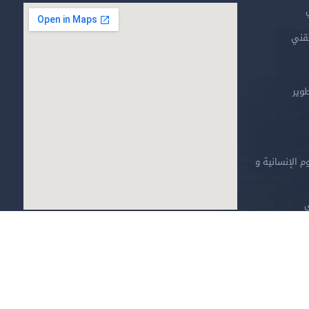
تقني
طوير
م الإنسانية و
ي
خارطة الموقع