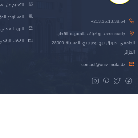
التعليم عن بعد
المستودع المؤسس
213.35.13.38.54+
البريد المهني
جامعة محمد بوضياف بالمسيلة القطب
الفضاء الرقمي
الجامعي، طريق برج بوعريريج، المسيلة 28000
الجزائر
contact@univ-msila.dz
جميع الحقوق محفوظة جامعة المسيلة - 2024