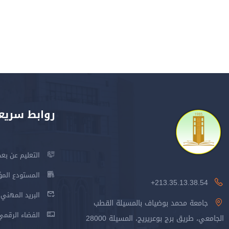
روابط سريع
التعليم عن بعد
المستودع المؤسس
213.35.13.38.54+
البريد المهني
جامعة محمد بوضياف بالمسيلة القطب
الفضاء الرقمي
الجامعي، طريق برج بوعريريج، المسيلة 28000