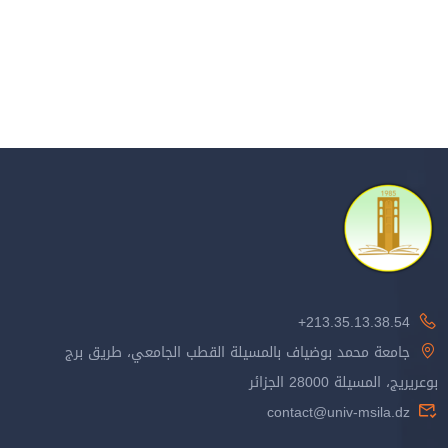
213.35.13.38.54+
جامعة محمد بوضياف بالمسيلة القطب الجامعي، طريق برج
بوعريريج، المسيلة 28000 الجزائر
contact@univ-msila.dz