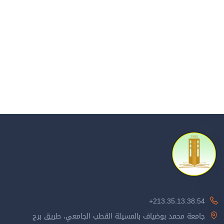
213.35.13.38.54+
جامعة محمد بوضياف بالمسيلة القطب الجامعي، طريق برج