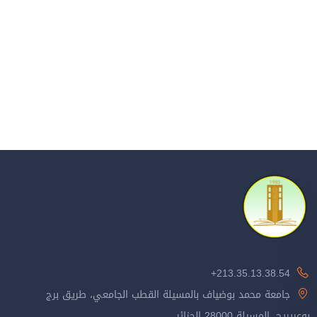
213.35.13.38.54+
جامعة محمد بوضياف بالمسيلة القطب الجامعي، طريق برج
بوعريريج، المسيلة 28000 الجزائر