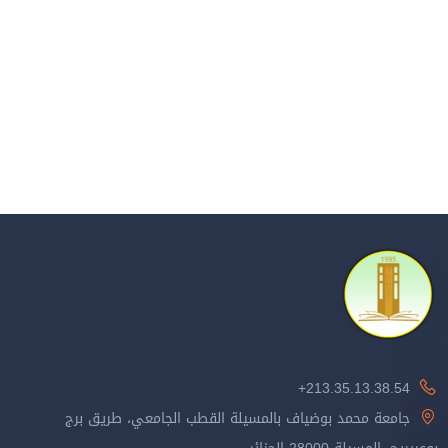
213.35.13.38.54+
جامعة محمد بوضياف بالمسيلة القطب الجامعي، طريق برج