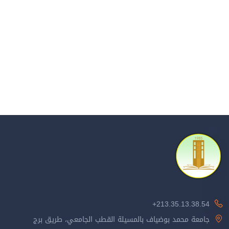
213.35.13.38.54+
جامعة محمد بوضياف بالمسيلة القطب الجامعي، طريق برج