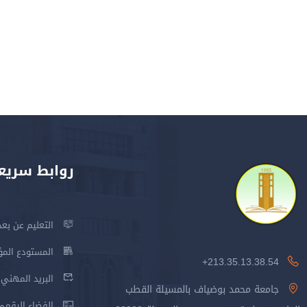
روابط سريع
التعليم عن بعد
المستودع المؤسس
213.35.13.38.54+
البريد المهني
جامعة محمد بوضياف بالمسيلة القطب
الفضاء الرقمي