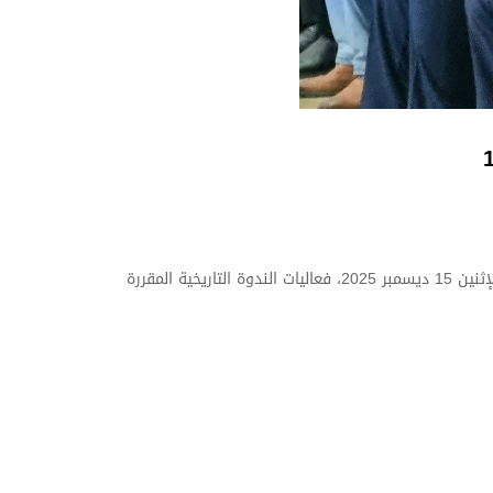
في إطار إحياء الذاكرة الوطنية وترسيخ قيم الكرامة والوفاء لتضحيات الشهداء، احتضنت قاعة عبد المجيد علاهم بالجامعة وسط اليوم الإثنين 15 ديسمبر 2025، فعاليات الندوة التاريخية المقررة