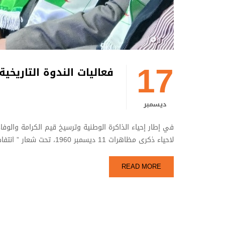
17
فعاليات الندوة التاريخية المق
ديسمبر
لاحياء ذكرى مظاهرات 11 ديسمبر 1960، تحت شعار ” انتفاضة شعب “ أشرف …
READ MORE