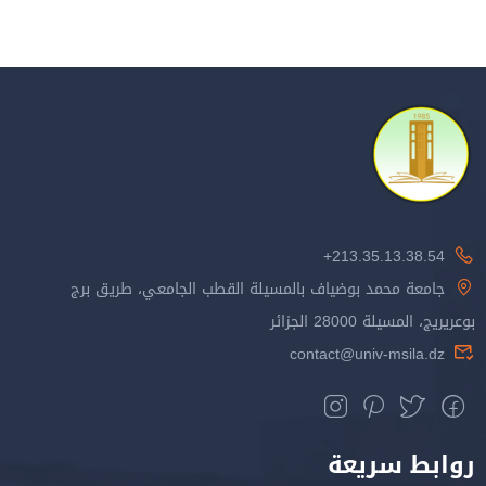
213.35.13.38.54+
جامعة محمد بوضياف بالمسيلة القطب الجامعي، طريق برج
بوعريريج، المسيلة 28000 الجزائر
contact@univ-msila.dz
روابط سريعة