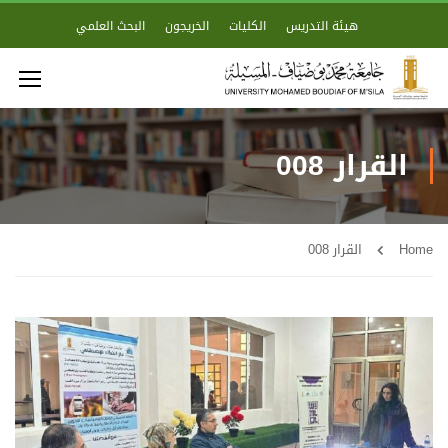
هيئة التدريس
الكليات
الخريجون
البحث العلمي
القرار 008
Home
القرار 008