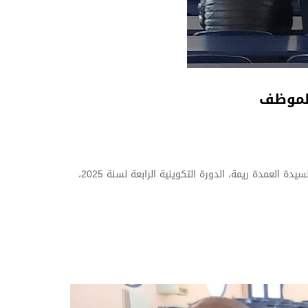
في إطار برنامج تطوير الكفاءات الإدارية، نظمت المديرية الفرعية للمستخدمين والتكوين – جامعة محمد بوضياف المسيلة، تحت إشراف السيدة العمدة ريمة، الدورة التكوينية الرابعة لسنة 2025،