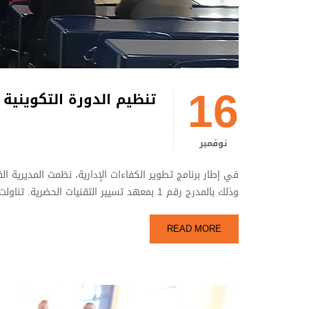
16
تنظيم الدورة التكوينية الرابعة لسنة 2025 تحت عن
نوفمبر
وذلك بالمدرج رقم 1 بمعهد تسيير التقنيات الحضرية. تناولت الدورة محور “النظام التأديبي للموظف“، …
READ MORE