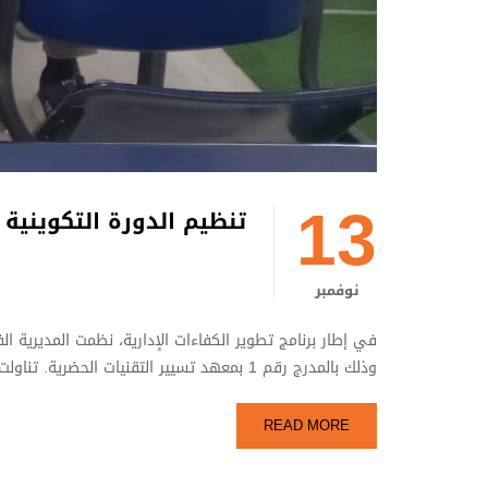
13
تنظيم الدورة التكوينية الرابعة لسنة 2025 تحت عن
نوفمبر
وذلك بالمدرج رقم 1 بمعهد تسيير التقنيات الحضرية. تناولت الدورة محور “النظام التأديبي للموظف“، حيث أشرف على تأطيرها الأستاذ: سعد …
READ MORE