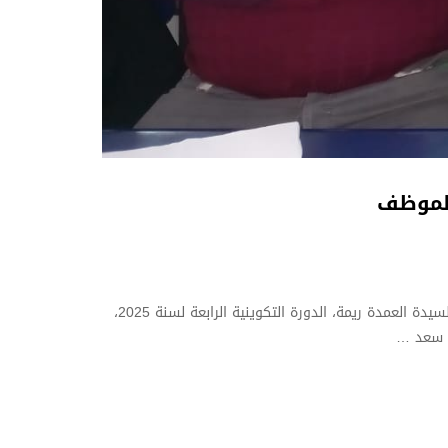
في إطار برنامج تطوير الكفاءات الإدارية، نظمت المديرية الفرعية للمستخدمين والتكوين – جامعة محمد بوضياف المسيلة، تحت إشراف السيدة العمدة ريمة، الدورة التكوينية الرابعة لسنة 2025،