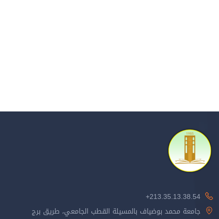
213.35.13.38.54+
جامعة محمد بوضياف بالمسيلة القطب الجامعي، طريق برج