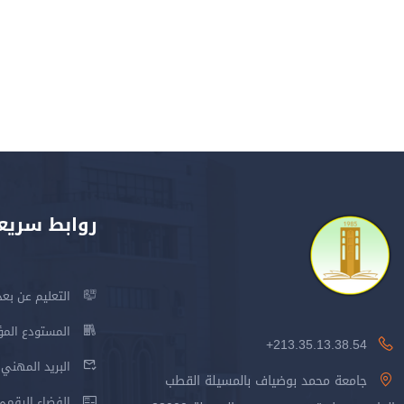
روابط سريع
التعليم عن بعد
المستودع المؤسس
213.35.13.38.54+
البريد المهني
جامعة محمد بوضياف بالمسيلة القطب
الفضاء الرقمي