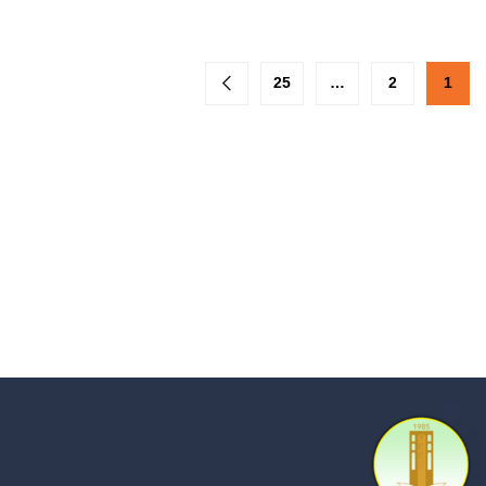
25
…
2
1