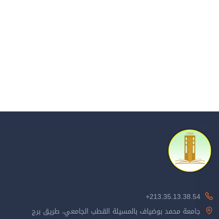
213.35.13.38.54+
جامعة محمد بوضياف بالمسيلة القطب الجامعي، طريق برج